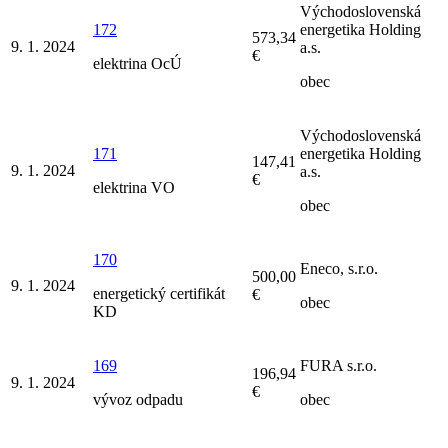
Východoslovenská
172
energetika Holding
573,34
9. 1. 2024
a.s.
€
elektrina OcÚ
obec
Východoslovenská
171
energetika Holding
147,41
9. 1. 2024
a.s.
€
elektrina VO
obec
170
Eneco, s.r.o.
500,00
9. 1. 2024
energetický certifikát
€
obec
KD
169
FURA s.r.o.
196,94
9. 1. 2024
€
vývoz odpadu
obec