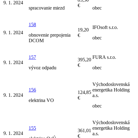
9. 1. 2024
€
spracovanie miezd
obec
158
IFOsoft s.r.o.
19,20
9. 1. 2024
obnovenie prepojenia
€
obec
DCOM
157
FURA s.r.o.
395,20
9. 1. 2024
€
vývoz odpadu
obec
Východoslovenská
156
energetika Holding
124,85
9. 1. 2024
a.s.
€
elektrina VO
obec
Východoslovenská
155
energetika Holding
361,01
9. 1. 2024
a.s.
€