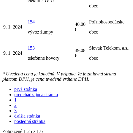
elektrina OcÚ
obec
154
Poľnohospodárske
40,00
9. 1. 2024
€
vývoz žumpy
obec
153
Slovak Telekom, a.s.,
39,08
9. 1. 2024
€
telefónne hovory
obec
* Uvedená cena je konečná. V prípade, že je zmluvná strana
platcom DPH, je cena uvedená vrátane DPH.
prvá stránka
predchádzajúca stránka
1
2
3
ďalšia stránka
posledná stránka
Zobrazené
1
-
25
z 177