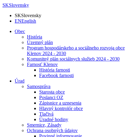
SK
Slovensky
SK
Slovensky
EN
English
Obec
História
Územný plán
Program hospodárskeho a sociálneho rozvoja obce
Klenov 2024 - 2030
Komunitný plán sociálnych služieb 2024 - 2030
Farnosť Klenov
História farnosti
Facebook farnosti
Úrad
Samospráva
Starosta obce
Poslanci OZ
Zápisnice a uznesenia
Hlavný kontrolór obce
Tlačivá
Úradné hodiny
Smernice, Zásady
Ochrana osobných údajov
Povinné informovanie