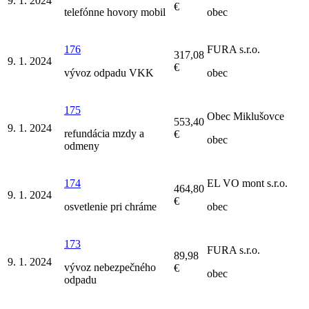
9. 1. 2024
€
telefónne hovory mobil
obec
176
FURA s.r.o.
317,08
9. 1. 2024
€
vývoz odpadu VKK
obec
175
Obec Miklušovce
553,40
9. 1. 2024
refundácia mzdy a
€
obec
odmeny
174
EL VO mont s.r.o.
464,80
9. 1. 2024
€
osvetlenie pri chráme
obec
173
FURA s.r.o.
89,98
9. 1. 2024
vývoz nebezpečného
€
obec
odpadu