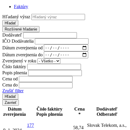
Faktúry
Hľadaný výraz
Hľadať
Rozšírené hľadanie
Dodávateľ
IČO Dodávatelia
Dátum zverejnenia od
Dátum zverejnenia do
Zverejnený v roku
Číslo faktúry
Popis plnenia
Cena od
Cena do
Zrušiť filter
Zavrieť
Dátum
Číslo faktúry
Cena
Dodávateľ
zverejnenia
Popis plnenia
*
Odberateľ
177
Slovak Telekom, a.s.,
58,74