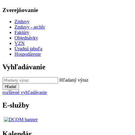
Zverejňovanie
Zmluvy
Zmluvy - archív
Faktúry
Objednávky
VZN
Úradná tabuľa
Hospodárenie
Vyhľadávanie
Hľadaný výraz
Hľadať
rozšírené vyhľadávanie
E-služby
Kalendár