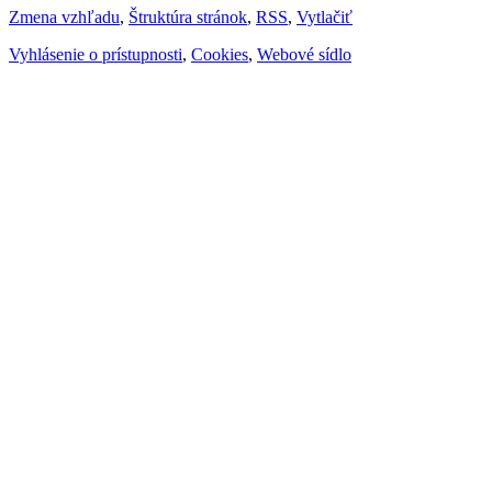
Zmena vzhľadu
,
Štruktúra stránok
,
RSS
,
Vytlačiť
Vyhlásenie o prístupnosti
,
Cookies
,
Webové sídlo