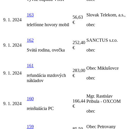
163
Slovak Telekom, a.s.,
56,63
9. 1. 2024
€
telefónne hovory mobil
obec
162
SANCTUS s.r.o.
252,40
9. 1. 2024
€
Svätá rodina, ovečka
obec
161
Obec Miklušovce
283,00
9. 1. 2024
refundácia mzdových
€
obec
nákladov
Mgr. Rastislav
160
166,44
Pribula - OXCOM
9. 1. 2024
€
reinštalácia PC
obec
159
Obec Petrovany
85,50