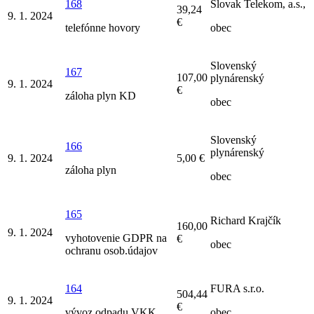
168
Slovak Telekom, a.s.,
39,24
9. 1. 2024
€
telefónne hovory
obec
Slovenský
167
107,00
plynárenský
9. 1. 2024
€
záloha plyn KD
obec
Slovenský
166
plynárenský
9. 1. 2024
5,00 €
záloha plyn
obec
165
Richard Krajčík
160,00
9. 1. 2024
vyhotovenie GDPR na
€
obec
ochranu osob.údajov
164
FURA s.r.o.
504,44
9. 1. 2024
€
vývoz odpadu VKK
obec