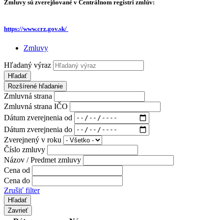
Zmluvy sú zverejňované v Centrálnom registri zmlúv:
https://www.crz.gov.sk/
Zmluvy
Hľadaný výraz
Hľadať
Rozšírené hľadanie
Zmluvná strana
Zmluvná strana IČO
Dátum zverejnenia od
Dátum zverejnenia do
Zverejnený v roku
Číslo zmluvy
Názov / Predmet zmluvy
Cena od
Cena do
Zrušiť filter
Zavrieť