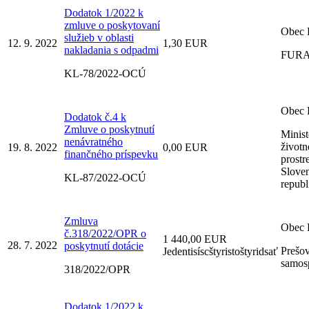
Dodatok 1/2022 k
zmluve o poskytovaní
Obec 
služieb v oblasti
12. 9. 2022
1,30 EUR
nakladania s odpadmi
FURA 
KL-78/2022-OCÚ
Obec 
Dodatok č.4 k
Zmluve o poskytnutí
Minist
nenávratného
život
19. 8. 2022
0,00 EUR
finančného príspevku
prostr
Slove
KL-87/2022-OCÚ
republ
Zmluva
Obec 
č.318/2022/OPR o
1 440,00 EUR
28. 7. 2022
poskytnutí dotácie
Prešo
Jedentisíscštyristoštyridsať
samos
318/2022/OPR
Dodatok 1/2022 k