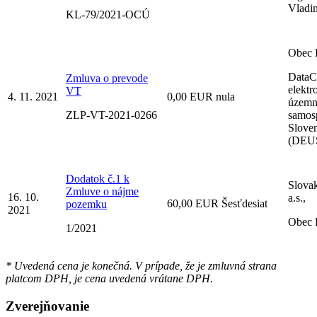
Vladi
KL-79/2021-OCÚ
Obec 
DataC
Zmluva o prevode
elektr
VT
4. 11. 2021
0,00 EUR nula
územn
ZLP-VT-2021-0266
samos
Slove
(DEU
Dodatok č.1 k
Slova
Zmluve o nájme
16. 10.
a.s.,
60,00 EUR Šesťdesiat
pozemku
2021
Obec 
1/2021
* Uvedená cena je konečná. V prípade, že je zmluvná strana
platcom DPH, je cena uvedená vrátane DPH.
Zverejňovanie