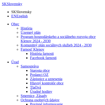
SK
Slovensky
SK
Slovensky
EN
English
Obec
História
Územný plán
Program hospodárskeho a sociálneho rozvoja obce
Klenov 2024 - 2030
Komunitný plán sociálnych služieb 2024 - 2030
Farnosť Klenov
História farnosti
Facebook farnosti
Úrad
Samospráva
Starosta obce
Poslanci OZ
Zápisnice a uznesenia
Hlavný kontrolór obce
Tlačivá
Úradné hodiny
Smernice, Zásady
Ochrana osobných údajov
Povinné informovanie