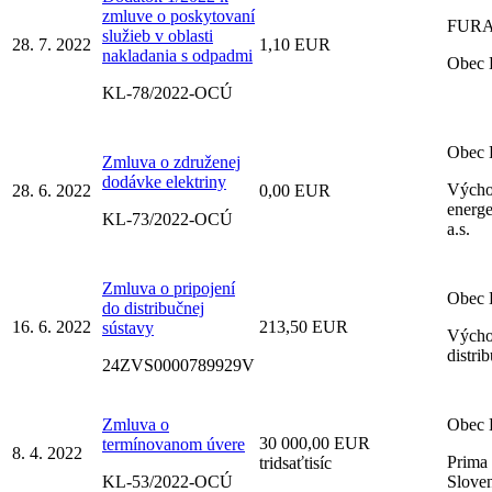
zmluve o poskytovaní
FURA 
služieb v oblasti
28. 7. 2022
1,10 EUR
nakladania s odpadmi
Obec 
KL-78/2022-OCÚ
Obec 
Zmluva o združenej
dodávke elektriny
Výcho
28. 6. 2022
0,00 EUR
energe
KL-73/2022-OCÚ
a.s.
Zmluva o pripojení
Obec 
do distribučnej
16. 6. 2022
213,50 EUR
sústavy
Výcho
distrib
24ZVS0000789929V
Zmluva o
Obec 
30 000,00 EUR
termínovanom úvere
8. 4. 2022
Prima
tridsaťtisíc
KL-53/2022-OCÚ
Sloven