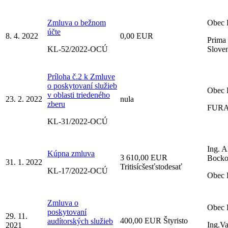
Zmluva o bežnom
Obec 
účte
8. 4. 2022
0,00 EUR
Prima
KL-52/2022-OCÚ
Sloven
Príloha č.2 k Zmluve
o poskytovaní služieb
Obec 
v oblasti triedeného
23. 2. 2022
nula
zberu
FURA 
KL-31/2022-OCÚ
Ing. A
Kúpna zmluva
3 610,00 EUR
Bocko
31. 1. 2022
Tritisícšesťstodesať
KL-17/2022-OCÚ
Obec 
Zmluva o
Obec 
poskytovaní
29. 11.
400,00 EUR Štyristo
audítorských služieb
Ing.V
2021