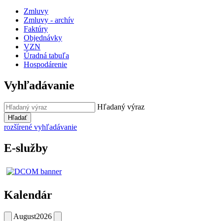
Zmluvy
Zmluvy - archív
Faktúry
Objednávky
VZN
Úradná tabuľa
Hospodárenie
Vyhľadávanie
Hľadaný výraz
Hľadať
rozšírené vyhľadávanie
E-služby
Kalendár
August
2026