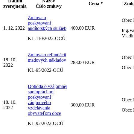
Dátum
Názov
Cena *
Zmlu
zverejnenia
Číslo zmluvy
Zmluva o
Obec 
poskytovaní
1. 12. 2022
400,00 EUR
audítorských služieb
Ing.V
Vladi
KL-110/2022-OCÚ
Zmluva o refundácii
Obec 
18. 10.
mzdových nákladov
283,00 EUR
2022
Obec 
KL-95/2022-OCÚ
Dohoda o vzájomnej
spolupráci pri
poskytovaní
Obec 
18. 10.
záujmového
300,00 EUR
2022
vzdelávania
Obec 
obyvateľom obce
KL-92/2022-OCÚ