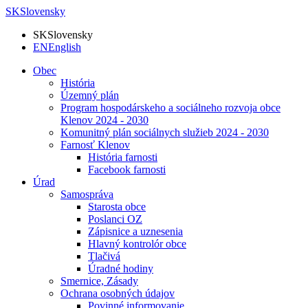
SK
Slovensky
SK
Slovensky
EN
English
Obec
História
Územný plán
Program hospodárskeho a sociálneho rozvoja obce
Klenov 2024 - 2030
Komunitný plán sociálnych služieb 2024 - 2030
Farnosť Klenov
História farnosti
Facebook farnosti
Úrad
Samospráva
Starosta obce
Poslanci OZ
Zápisnice a uznesenia
Hlavný kontrolór obce
Tlačivá
Úradné hodiny
Smernice, Zásady
Ochrana osobných údajov
Povinné informovanie